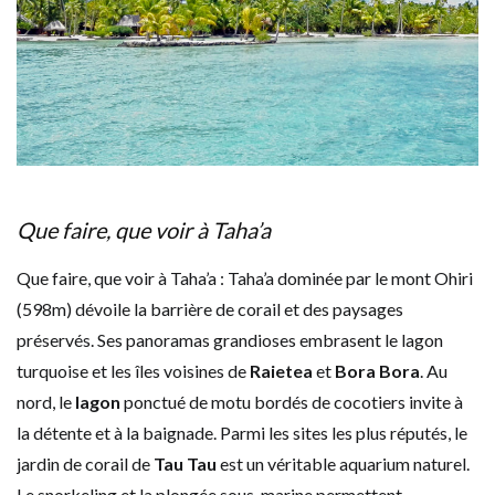
Que faire, que voir à Taha’a
Que faire, que voir à Taha’a : Taha’a dominée par le mont Ohiri
(598m) dévoile la barrière de corail et des paysages
préservés. Ses panoramas grandioses embrasent le lagon
turquoise et les îles voisines de
Raietea
et
Bora Bora
. Au
nord, le
lagon
ponctué de motu bordés de cocotiers invite à
la détente et à la baignade. Parmi les sites les plus réputés, le
jardin de corail de
Tau Tau
est un véritable aquarium naturel.
Le snorkeling et la plongée sous-marine permettent