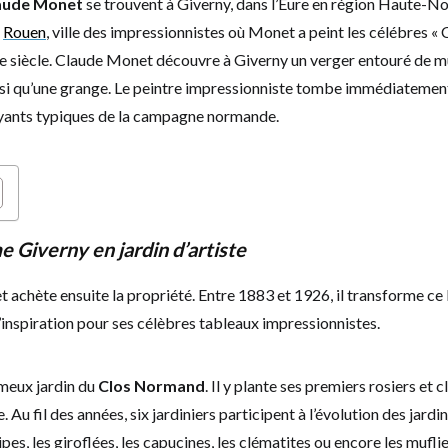
laude Monet
se trouvent à Giverny, dans l’Eure en région Haute-
e
Rouen
, ville des impressionnistes où Monet a peint les célébres « C
 siècle. Claude Monet découvre à Giverny un verger entouré de mu
i qu’une grange. Le peintre impressionniste tombe immédiatemen
oyants typiques de la campagne normande.
 Giverny en jardin d’artiste
achète ensuite la propriété. Entre 1883 et 1926, il transforme ce l
’inspiration pour ses célèbres tableaux impressionnistes.
fameux jardin du
Clos Normand
. Il y plante ses premiers rosiers et 
Au fil des années, six jardiniers participent à l’évolution des jardin
pes, les giroflées, les capucines, les clématites ou encore les muflie