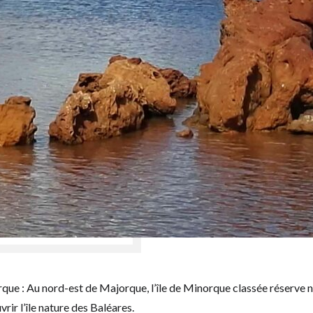
rque : Au nord-est de Majorque, l’île de Minorque classée réserve 
rir l’île nature des Baléares.