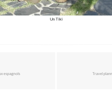
Un Tiki
aux espagnols
Travel plann