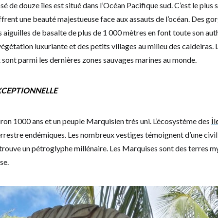
 de douze îles est situé dans l’Océan Pacifique sud. C’est le plus 
offrent une beauté majestueuse face aux assauts de l’océan. Des go
 aiguilles de basalte de plus de 1 000 mètres en font toute son auth
gétation luxuriante et des petits villages au milieu des caldeiras. L
ux sont parmi les dernières zones sauvages marines au monde.
XCEPTIONNELLE
iron 1000 ans et un peuple Marquisien très uni. L’écosystème des
Î
 terrestre endémiques. Les nombreux vestiges témoignent d’une civi
trouve un pétroglyphe millénaire. Les Marquises sont des terres my
se.