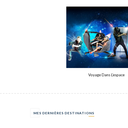
Tahiti Et Les J.O. De 2024
Voyage Dans L’espace
MES DERNIÈRES DESTINATIONS